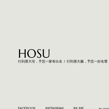
HOSU
行到厝大埕，予恁一家有出名 / 行到厝大廳，予恁一好名聲
FACEBOOK
INSTAGRAM
INLINE